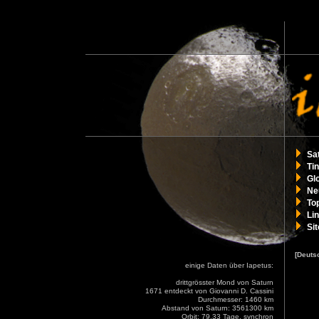
Sa
Ti
Gl
Ne
To
Li
Si
[Deuts
einige Daten über Iapetus:
drittgrösster Mond von Saturn
1671 entdeckt von Giovanni D. Cassini
Durchmesser: 1460 km
Abstand von Saturn: 3561300 km
Orbit: 79.33 Tage, synchron