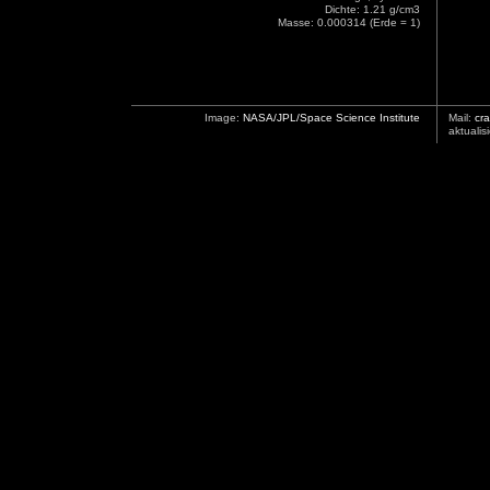
Dichte: 1.21 g/cm3
Masse: 0.000314 (Erde = 1)
Image:
NASA/JPL/Space Science Institute
Mail:
cra
aktualis